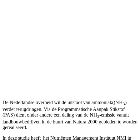
Biologisch aanzuren van mest
kansrijk voor
melkveebedrijven
De Nederlandse overheid wil de uitstoot van ammoniak((NH
)
3
verder terugdringen. Via de Programmatische Aanpak Stikstof
(PAS) dient onder andere een daling van de NH
-emissie vanuit
3
landbouwbedrijven in de buurt van Natura 2000 gebieden te worden
gerealiseerd.
In deze studie heeft het Nutriënten Management Instituut NMI in