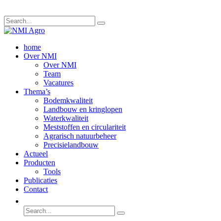
home
Over NMI
Over NMI
Team
Vacatures
Thema’s
Bodemkwaliteit
Landbouw en kringlopen
Waterkwaliteit
Meststoffen en circulariteit
Agrarisch natuurbeheer
Precisielandbouw
Actueel
Producten
Tools
Publicaties
Contact