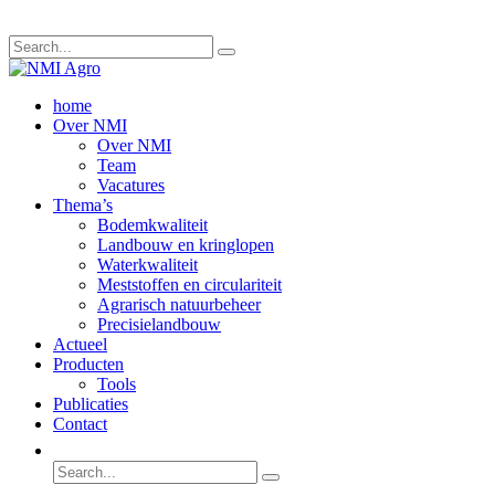
home
Over NMI
Over NMI
Team
Vacatures
Thema’s
Bodemkwaliteit
Landbouw en kringlopen
Waterkwaliteit
Meststoffen en circulariteit
Agrarisch natuurbeheer
Precisielandbouw
Actueel
Producten
Tools
Publicaties
Contact